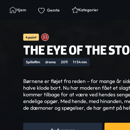
Hjem
Kategorier
Gemte
4 point
THE EYE OF THE ST
Spillefilm
drama
2011
1 t 54 min
Børnene er fløjet fra reden – for mange år sid
halve klode bort. Nu har moderen fået et slagt
kommer tilbage for at være ved hendes sengelej
endelige opgør. Med hende, med hinanden, me
de dæmoner og spøgelser, de har gemt på hele