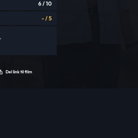
6
/ 10
-
/
5
Del link til film