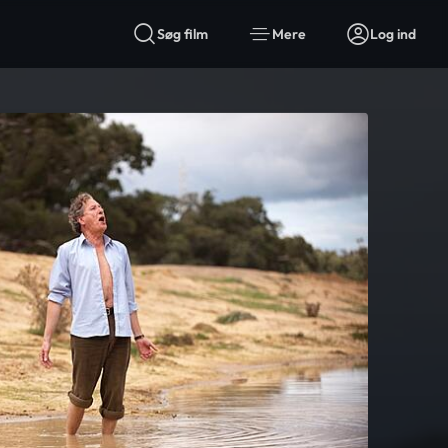
Søg film
Mere
Log ind