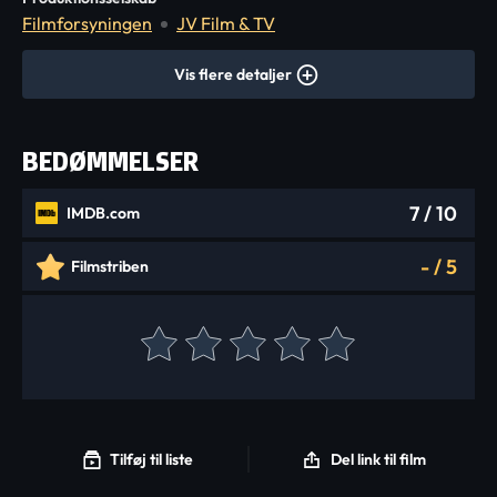
Filmforsyningen
JV Film & TV
Vis flere detaljer
BEDØMMELSER
7
/ 10
IMDB.com
-
/
5
Filmstriben
Tilføj til liste
Del link til film