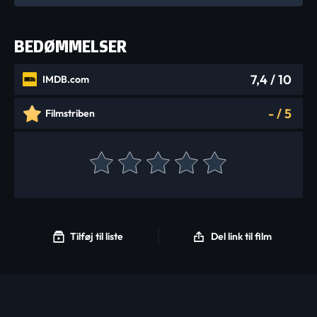
BEDØMMELSER
7,4
/ 10
IMDB.com
-
/
5
Filmstriben
Tilføj til liste
Del link til film