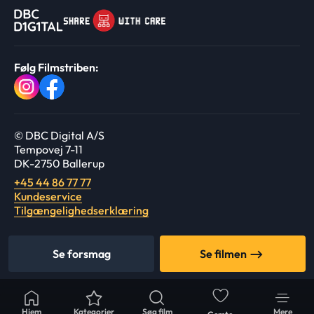
Følg Filmstriben:
© DBC Digital A/S
Tempovej 7-11
DK-2750 Ballerup
+45 44 86 77 77
Kundeservice
Tilgængelighedserklæring
Se forsmag
Se filmen
Hjem
Kategorier
Søg film
Mere