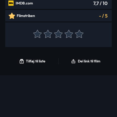
7,7
/ 10
IMDB.com
-
/
5
Filmstriben
Tilføj til liste
Del link til film