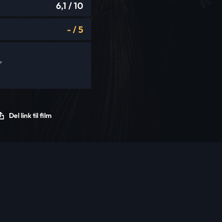
6,1
/ 10
-
/
5
Del link til film