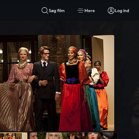
Søg film
Mere
Log ind