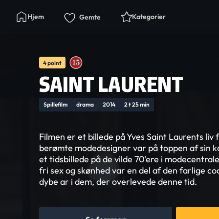
Hjem
Kategorier
Gemte
4 point
SAINT LAURENT
Spillefilm
drama
2014
2 t 25 min
Filmen er et billede på Yves Saint Laurents liv 
berømte modedesigner var på toppen af sin ka
et tidsbillede på de vilde 70'ere i modecentrale
fri sex og skønhed var en del af den farlige coc
dybe ar i dem, der overlevede denne tid.