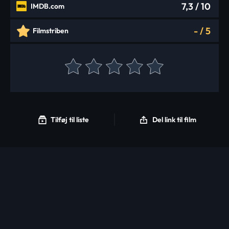
7,3
/ 10
IMDB.com
-
/
5
Filmstriben
Tilføj til liste
Del link til film