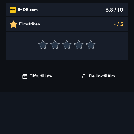
6,8
/ 10
IMDB.com
-
/
5
Filmstriben
Tilføj til liste
Del link til film