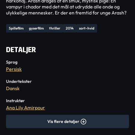
narkohaj. Arash drages af en smuk, mystisk pige: En
vampyr i chador med det mål at udrydde alle onde og
ulykkelige mennesker. Er der en fremtid for unge Arash?
Spillefilm
gyserfilm
thriller
2014
sort-hvid
DETALJER
Sprog
Persisk
Undertekster
Dansk
Instruktør
Ana Lily Amirpour
Vis flere detaljer