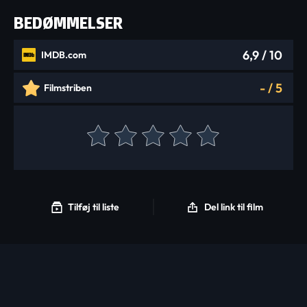
BEDØMMELSER
6,9
/ 10
IMDB.com
-
/
5
Filmstriben
Tilføj til liste
Del link til film