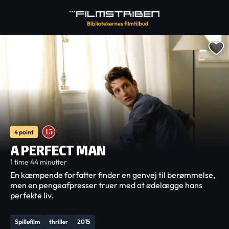
4 point
A PERFECT MAN
1 time 44 minutter
En kæmpende forfatter finder en genvej til berømmelse,
men en pengeafpresser truer med at ødelægge hans
perfekte liv.
Spillefilm
thriller
2015