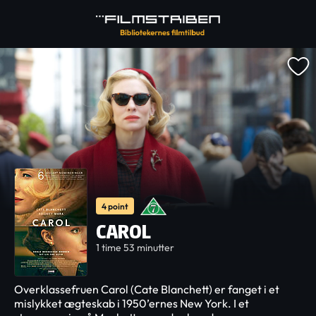
4 point
CAROL
1 time 53 minutter
Overklassefruen Carol (Cate Blanchett) er fanget i et
mislykket ægteskab i 1950’ernes New York. I et