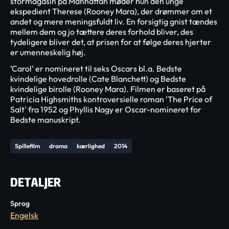
stormagasin på Manhattan møder hun den unge
ekspedient Therese (Rooney Mara), der drømmer om et
andet og mere meningsfuldt liv. En forsigtig gnist tændes
mellem dem og jo tættere deres forhold bliver, des
tydeligere bliver det, at prisen for at følge deres hjerter
er umenneskelig høj.
’Carol’ er nomineret til seks Oscars bl.a. Bedste
kvindelige hovedrolle (Cate Blanchett) og Bedste
kvindelige birolle (Rooney Mara). Filmen er baseret på
Patricia Highsmiths kontroversielle roman 'The Price of
Salt' fra 1952 og Phyllis Nagy er Oscar-nomineret for
Bedste manuskript.
Spillefilm
drama
kærlighed
2014
DETALJER
Sprog
Engelsk