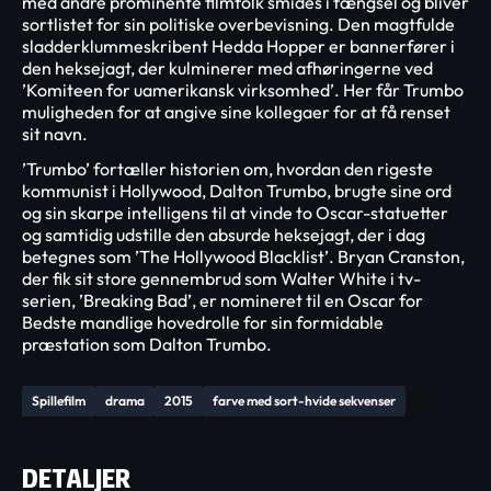
med andre prominente filmfolk smides i fængsel og bliver
sortlistet for sin politiske overbevisning. Den magtfulde
sladderklummeskribent Hedda Hopper er bannerfører i
den heksejagt, der kulminerer med afhøringerne ved
’Komiteen for uamerikansk virksomhed’. Her får Trumbo
muligheden for at angive sine kollegaer for at få renset
sit navn.
’Trumbo’ fortæller historien om, hvordan den rigeste
kommunist i Hollywood, Dalton Trumbo, brugte sine ord
og sin skarpe intelligens til at vinde to Oscar-statuetter
og samtidig udstille den absurde heksejagt, der i dag
betegnes som ’The Hollywood Blacklist’. Bryan Cranston,
der fik sit store gennembrud som Walter White i tv-
serien, ’Breaking Bad’, er nomineret til en Oscar for
Bedste mandlige hovedrolle for sin formidable
præstation som Dalton Trumbo.
Spillefilm
drama
2015
farve med sort-hvide sekvenser
DETALJER