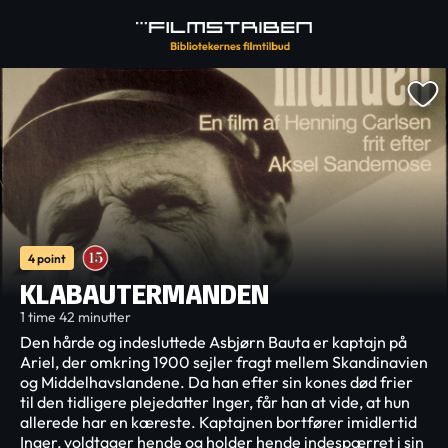
4 point
KLABAUTERMANDEN
1 time 42 minutter
Den hårde og indesluttede Asbjørn Bauta er kaptajn på
Ariel, der omkring 1900 sejler fragt mellem Skandinavien
og Middelhavslandene. Da han efter sin kones død frier
til den tidligere plejedatter Inger, får han at vide, at hun
allerede har en kæreste. Kaptajnen bortfører imidlertid
Inger, voldtager hende og holder hende indespærret i sin