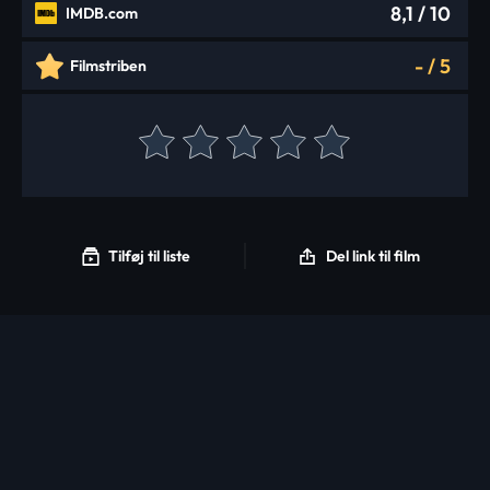
8,1
/ 10
IMDB.com
-
/
5
Filmstriben
Tilføj til liste
Del link til film