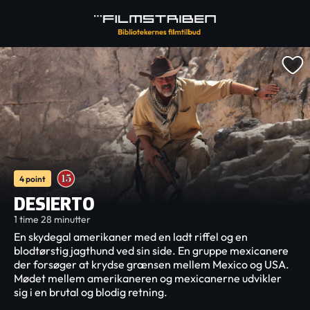
4 point
DESIERTO
1 time 28 minutter
En skydegal amerikaner med en ladt riffel og en
blodtørstig jagthund ved sin side. En gruppe mexicanere
der forsøger at krydse grænsen mellem Mexico og USA.
Mødet mellem amerikaneren og mexicanerne udvikler
sig i en brutal og blodig retning.