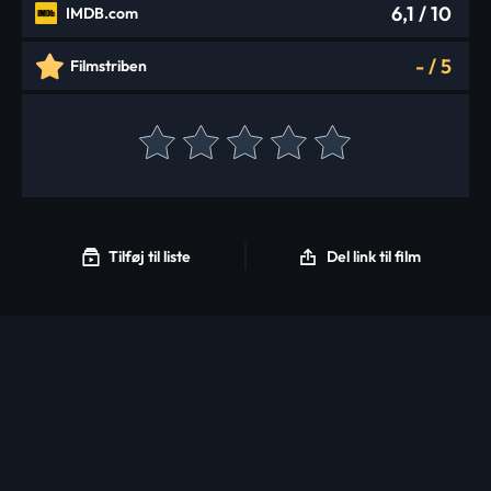
6,1
/ 10
IMDB.com
-
/
5
Filmstriben
Tilføj til liste
Del link til film