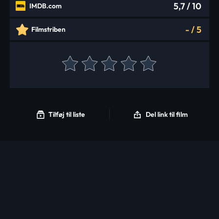
5,7
/ 10
IMDB.com
-
/
5
Filmstriben
Tilføj til liste
Del link til film