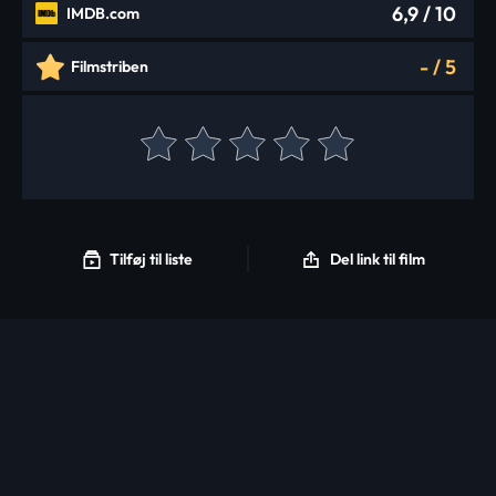
6,9
/ 10
IMDB.com
-
/
5
Filmstriben
Tilføj til liste
Del link til film