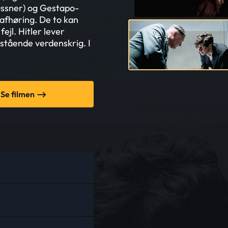
ussner) og Gestapo-
 afhøring. De to kan
ejl. Hitler lever
restående verdenskrig. I
Se filmen