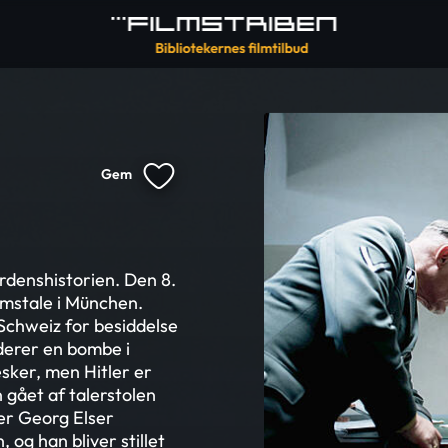
Gem
rdenshistorien. Den 8.
umstale i München.
Schweiz for besiddelse
derer en bombe i
ker, men Hitler er
 gået af talerstolen
er Georg Elser
 og han bliver stillet