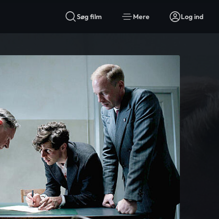
Søg film
Mere
Log ind