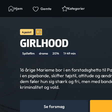
Hjem
Kategorier
Gemte
4 point
GIRLHOOD
Spillefilm
drama
2014
1 t 49 min
16 årige Marieme bor i en forstadsghetto til Pa
i en pigebande, skifter tøjstil, attitude og ænd
dem føler hun sig stærk og fri, men med ban
kriminalitet og vold.
Se forsmag