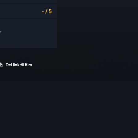
-
/
5
Del link til film