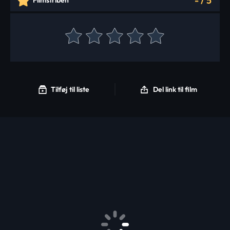
-
/
5
Filmstriben
Tilføj til liste
Del link til film