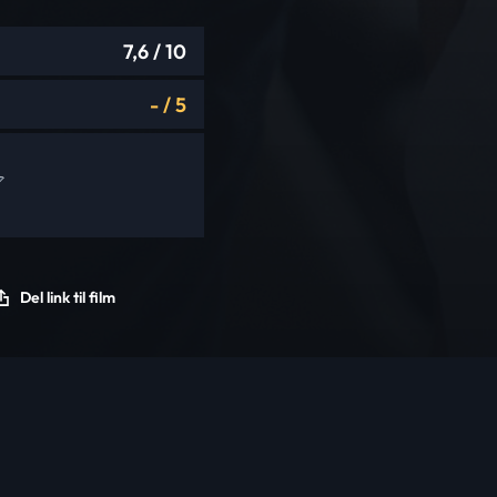
7,6
/ 10
-
/
5
Del link til film