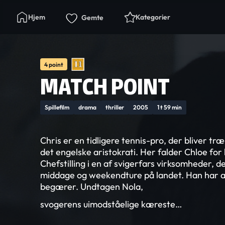
Hjem
Kategorier
Gemte
4 point
MATCH POINT
Spillefilm
drama
thriller
2005
1 t 59 min
Chris er en tidligere tennis-pro, der bliver træ
det engelske aristokrati. Her falder Chloe for 
Chefstilling i en af svigerfars virksomheder, d
middage og weekendture på landet. Han har al
begærer. Undtagen Nola,
svogerens uimodståelige kæreste…