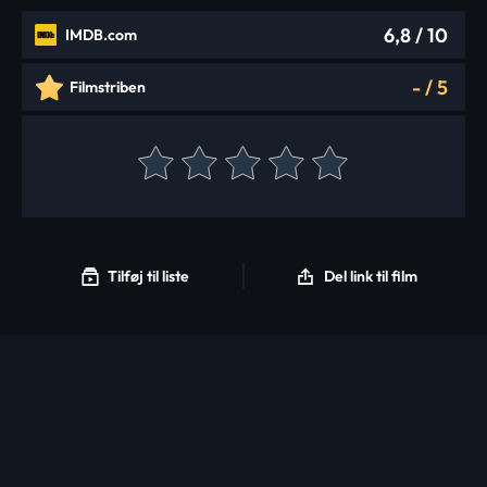
6,8
/ 10
IMDB.com
-
/
5
Filmstriben
Tilføj til liste
Del link til film