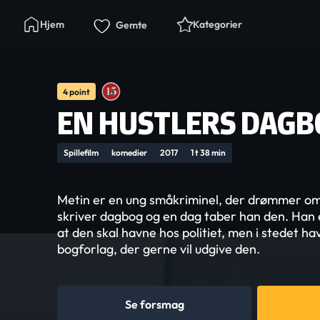
Hjem
Kategorier
Gemte
4 point
EN HUSTLERS DAGB
Spillefilm
komedier
2017
1 t 38 min
Metin er en ung småkriminel, der drømmer om 
skriver dagbog og en dag taber han den. Han 
at den skal havne hos politiet, men i stedet h
bogforlag, der gerne vil udgive den.
Se forsmag