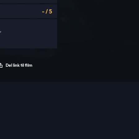
-
/
5
Del link til film