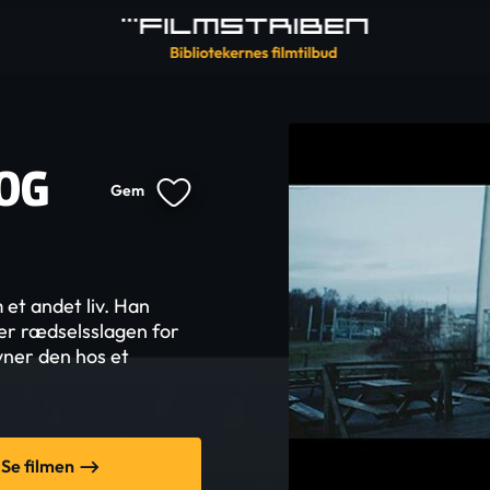
OG
Gem
et andet liv. Han
er rædselsslagen for
avner den hos et
Se filmen