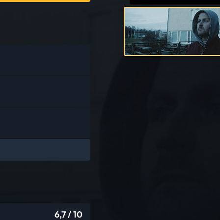
6,7
/ 10