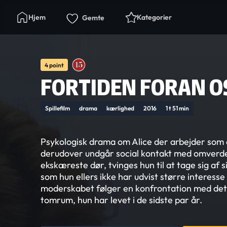
Hjem
Kategorier
Gemte
4 point
FORTIDEN FORAN O
Spillefilm
drama
kærlighed
2016
1 t 51 min
Psykologisk drama om Alice der arbejder som
derudover undgår social kontakt med omverd
ekskæreste dør, tvinges hun til at tage sig af s
som hun ellers ikke har udvist større interess
moderskabet følger en konfrontation med de
tomrum, hun har levet i de sidste par år.