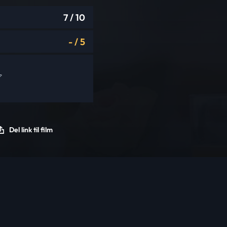
7
/ 10
-
/
5
Del link til film