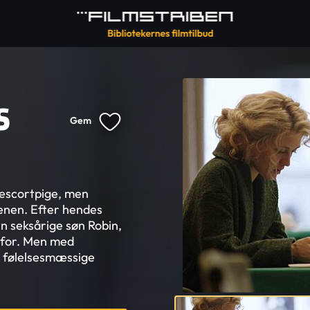
S
Gem
 escortpige, men
enen. Efter hendes
in seksårige søn Robin,
e for. Men med
t følelsesmæssige