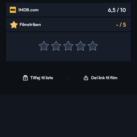
6,5
/ 10
IMDB.com
-
/
5
Filmstriben
Tilføj til liste
Del link til film