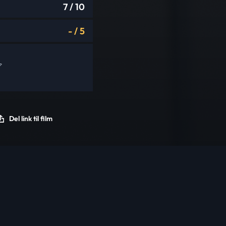
7
/ 10
-
/
5
Del link til film