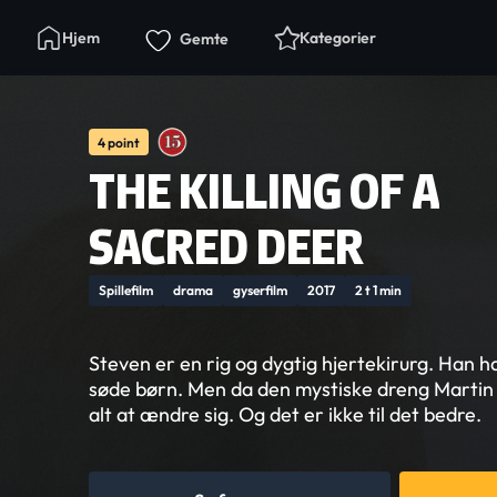
Hjem
Kategorier
Gemte
4 point
THE KILLING OF A
SACRED DEER
Spillefilm
drama
gyserfilm
2017
2 t 1 min
Steven er en rig og dygtig hjertekirurg. Han ha
søde børn. Men da den mystiske dreng Martin
alt at ændre sig. Og det er ikke til det bedre.