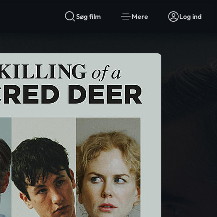
Søg film
Mere
Log ind