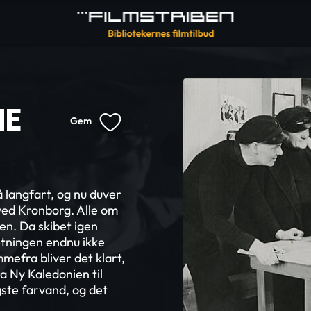
HE
Gem
langfart, og nu duver
 ved Kronborg. Alle om
ien. Da skibet igen
tningen endnu ikke
mefra bliver det klart,
ra Ny Kaledonien til
ste farvand, og det