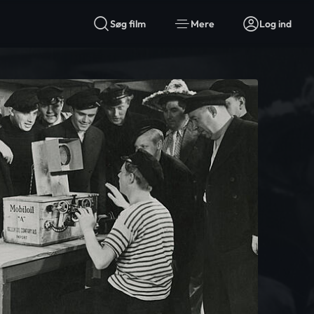
Søg film
Mere
Log ind