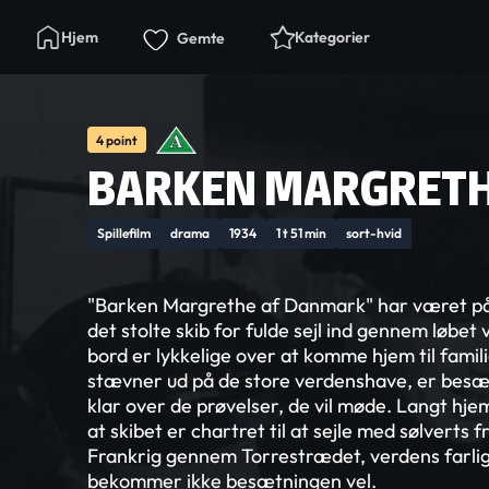
Hjem
Kategorier
Gemte
4 point
BARKEN MARGRET
Spillefilm
drama
1934
1 t 51 min
sort-hvid
"Barken Margrethe af Danmark" har været på 
det stolte skib for fulde sejl ind gennem løbet
bord er lykkelige over at komme hjem til famil
stævner ud på de store verdenshave, er besæ
klar over de prøvelser, de vil møde. Langt hjem
at skibet er chartret til at sejle med sølverts f
Frankrig gennem Torrestrædet, verdens farlig
bekommer ikke besætningen vel.