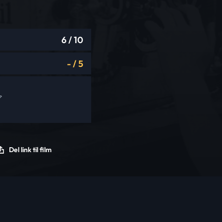
6
/ 10
-
/
5
Del link til film