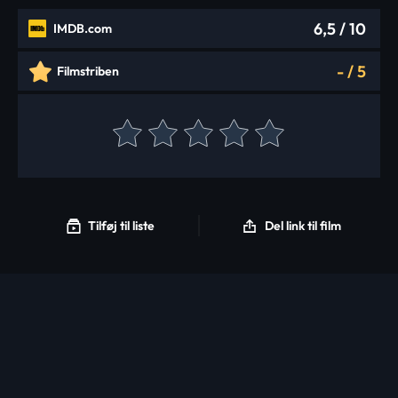
6,5
/ 10
IMDB.com
-
/
5
Filmstriben
Tilføj til liste
Del link til film