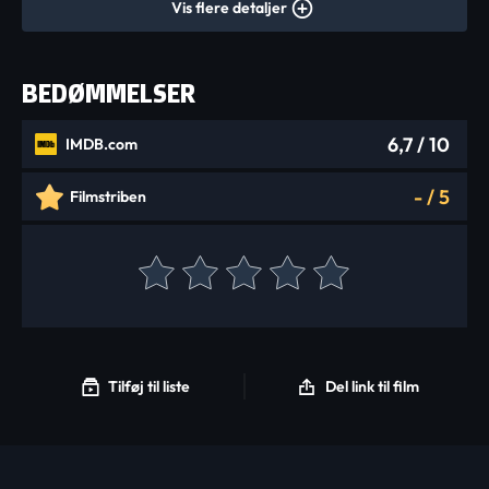
Vis flere detaljer
BEDØMMELSER
6,7
/ 10
IMDB.com
-
/
5
Filmstriben
Tilføj til liste
Del link til film