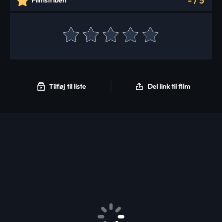
-
/
5
Filmstriben
Tilføj til liste
Del link til film