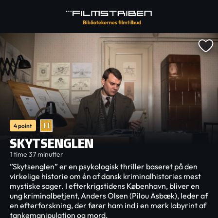
4 point
SKYTSENGLEN
1 time 37 minutter
”Skytsenglen” er en psykologisk thriller baseret på den
virkelige historie om én af dansk kriminalhistories mest
mystiske sager. I efterkrigstidens København, bliver en
ung kriminalbetjent, Anders Olsen (Pilou Asbæk), leder af
en efterforskning, der fører ham ind i en mørk labyrint af
tankemanipulation og mord.