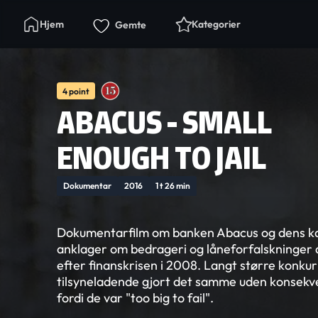
Hjem
Kategorier
Gemte
4 point
ABACUS - SMALL
ENOUGH TO JAIL
Dokumentar
2016
1 t 26 min
Dokumentarfilm om banken Abacus og dens ka
anklager om bedrageri og låneforfalskninger de
efter finanskrisen i 2008. Langt større konku
tilsyneladende gjort det samme uden konsekve
fordi de var "too big to fail".