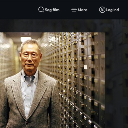
Søg film
Mere
Log ind