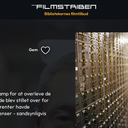
Gem
mp for at overleve de
 blev stillet over for
rrenter havde
nser - sandsynligvis