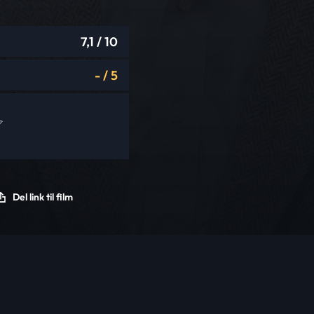
7,1
/ 10
-
/
5
Del link til film