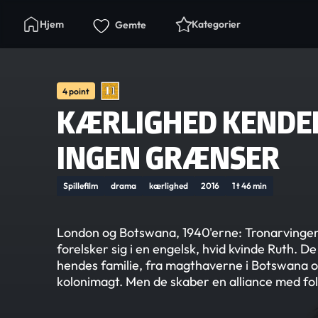
Hjem
Kategorier
Gemte
4 point
KÆRLIGHED KENDE
INGEN GRÆNSER
Spillefilm
drama
kærlighed
2016
1 t 46 min
London og Botswana, 1940'erne: Tronarvinge
forelsker sig i en engelsk, hvid kvinde Ruth. 
hendes familie, fra magthaverne i Botswana 
kolonimagt. Men de skaber en alliance med fo