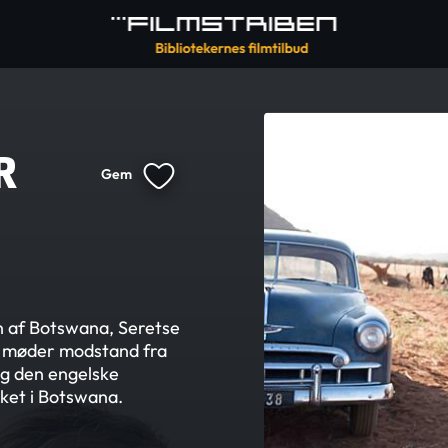
R
Gem
n af Botswana, Seretse
De møder modstand fra
og den engelske
lket i Botswana.