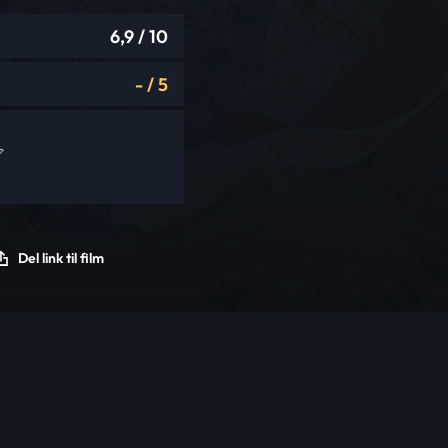
6,9
/ 10
-
/
5
Del link til film