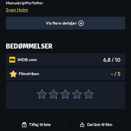
Manuskriptforfatter
Sven Holm
Vis flere detaljer
BEDØMMELSER
6,8
/ 10
IMDB.com
-
/
5
Filmstriben
Tilføj til liste
Del link til film