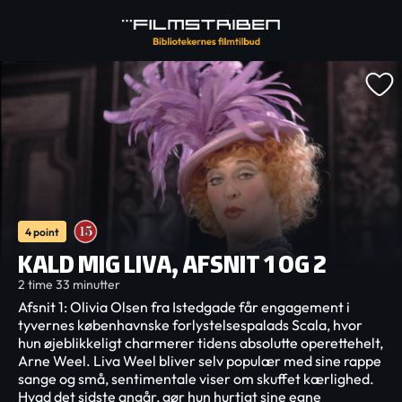
4 point
KALD MIG LIVA, AFSNIT 1 OG 2
2 time 33 minutter
Afsnit 1: Olivia Olsen fra Istedgade får engagement i
tyvernes københavnske forlystelsespalads Scala, hvor
hun øjeblikkeligt charmerer tidens absolutte operettehelt,
Arne Weel. Liva Weel bliver selv populær med sine rappe
sange og små, sentimentale viser om skuffet kærlighed.
Hvad det sidste angår, gør hun hurtigt sine egne