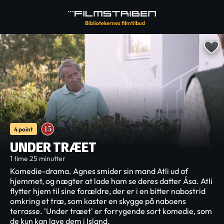
4 point
UNDER TRÆET
1 time 25 minutter
Komedie-drama. Agnes smider sin mand Atli ud af
hjemmet, og nægter at lade ham se deres datter Ása. Atli
flytter hjem til sine forældre, der er i en bitter nabostrid
omkring et træ, som kaster en skygge på naboens
terrasse. 'Under træet' er forrygende sort komedie, som
de kun kan lave dem i Island.