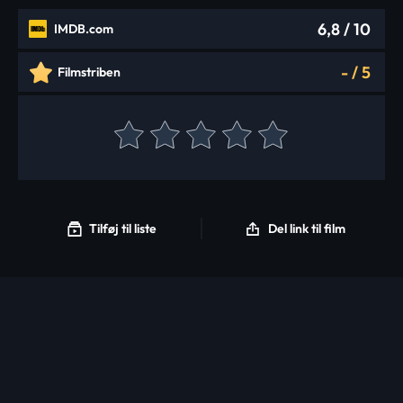
6,8
/ 10
IMDB.com
-
/
5
Filmstriben
Tilføj til liste
Del link til film