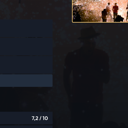
7,2
/ 10