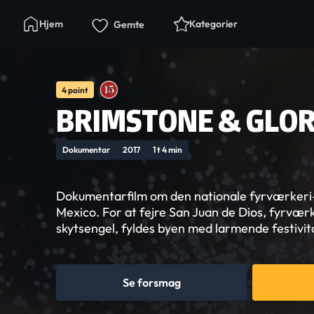
Hjem
Kategorier
Gemte
4 point
BRIMSTONE & GLO
Dokumentar
2017
1 t 4 min
Dokumentarfilm om den nationale fyrværkeri-fe
Mexico. For at fejre San Juan de Dios, fyrvæ
skytsengel, fyldes byen med larmende festivitas
Se forsmag