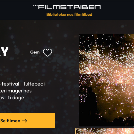
RY
Gem
stival i Tultepec i
rkerimagernes
 i ti dage.
Se filmen