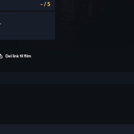
-
/
5
Del link til film