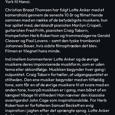
York til Hanoi.
Christian Braad Thomsen har fulgt Lotte Anker med et
kamerahold gennem de seneste 10 år og filmet hende
sammen med en række af de betydeligste musikere, hun
har spillet med, deriblandt pianisten Marilyn Crispell,
guitaristen Fred Frith, pianisten Craig Taborn,
trompetisten Herb Robertson og trommeslagerne Gerald
Cleaver og Paul Lovens – samt den tyske trombonist
Johannes Bauer, hvis sidste filmoptræden det blev.
Filmen er tilegnet hans minde.
Ind imellem kommenterer Lotte Anker og de øvrige
musikere deres improviserede musikform, som er uden
tema eller akkordfølge. Musikken begynder hver gang i
nulpunktet. Craig Taborn fortæller, at udgangspunktet er
stilheden. Den ene musiker begynder med en tilfældig
tone, som får en af de øvrige musikere til at svare med en
anden tone, hvorpå musikken er i gang, men båret af en
længsel tilbage til stilheden! Han nævner den klassiske
avantgardist John Cage som inspirationskilde. For Herb
Robertson er forfatteren Samuel Beckett en evig
inspiration i jagten efter det sprængte sprog. Lotte Anker