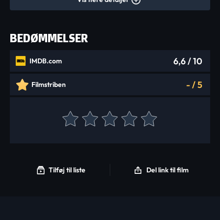
BEDØMMELSER
6,6
/ 10
IMDB.com
-
/
5
Filmstriben
Tilføj til liste
Del link til film