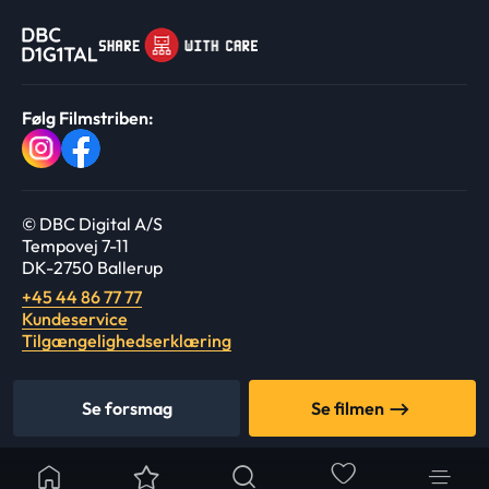
Følg Filmstriben:
© DBC Digital A/S
Tempovej 7-11
DK-2750 Ballerup
+45 44 86 77 77
Kundeservice
Tilgængelighedserklæring
Se forsmag
Se filmen