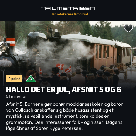
4 point
HALLO DET ER JUL, AFSNIT 5 OG 6
51 minutter
Afsnit 5: Børnene gør oprør mod danseskolen og baron
von Gullasch anskaffer sig både husassistent og et
mystisk, selvspillende instrument, som kaldes en
grammofon. Den interesserer folk - og nisser. Dagens
låge åbnes af Søren Ryge Petersen.