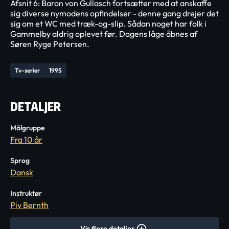
Afsnit 6: Baron von Gullasch fortsætter med at anskaffe
sig diverse nymodens opfindelser - denne gang drejer det
sig om et WC med træk-og-slip. Sådan noget har folk i
Gammelby aldrig oplevet før. Dagens låge åbnes af
Søren Ryge Petersen.
Tv-serier
1995
DETALJER
Målgruppe
Fra 10 år
Sprog
Dansk
Instruktør
Piv Bernth
Vis flere detaljer