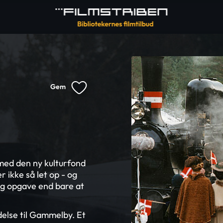
Gem
 med den ny kulturfond
 ikke så let op - og
lig opgave end bare at
delse til Gammelby. Et