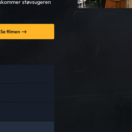
 ankommer støvsugeren
Se filmen