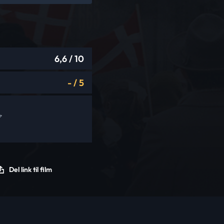
6,6
/ 10
-
/
5
Del link til film