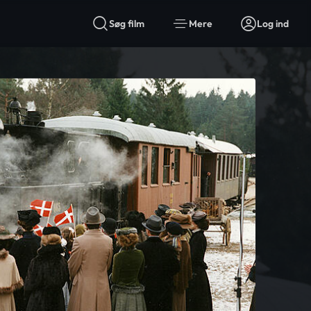
Søg film
Mere
Log ind