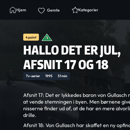
Hjem
Kategorier
Gemte
4 point
HALLO DET ER JUL,
AFSNIT 17 OG 18
Tv-serier
1995
51 min
Afsnit 17: Det er lykkedes baron von Gullasch
at vende stemningen i byen. Men børnene giver
nisserne finder ud af, at de har en mere alvor
drille.
Afsnit 18: Von Gullasch har skaffet en ny opfin