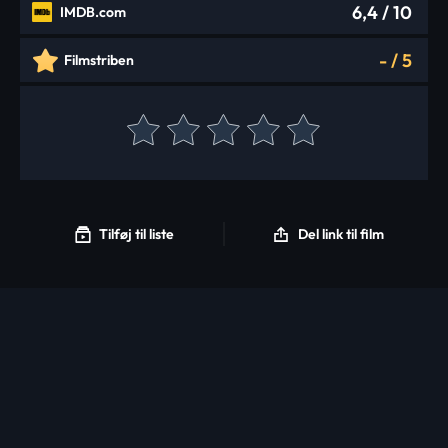
6,4
/ 10
IMDB.com
-
/
5
Filmstriben
Tilføj til liste
Del link til film