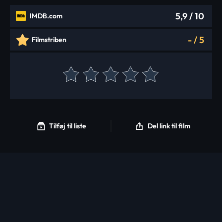
5,9
/ 10
IMDB.com
-
/
5
Filmstriben
Tilføj til liste
Del link til film