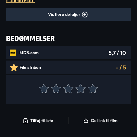
Isabella Eklöf
Vis flere detaljer
BEDØMMELSER
5,7
/ 10
IMDB.com
-
/
5
Filmstriben
Tilføj til liste
Del link til film