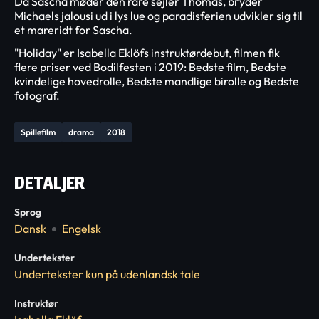
Da Sascha møder den rare sejler Thomas, bryder
Michaels jalousi ud i lys lue og paradisferien udvikler sig til
et mareridt for Sascha.
"Holiday" er Isabella Eklöfs instruktørdebut, filmen fik
flere priser ved Bodilfesten i 2019: Bedste film, Bedste
kvindelige hovedrolle, Bedste mandlige birolle og Bedste
fotograf.
Spillefilm
drama
2018
DETALJER
Sprog
Dansk
Engelsk
Undertekster
Undertekster kun på udenlandsk tale
Instruktør