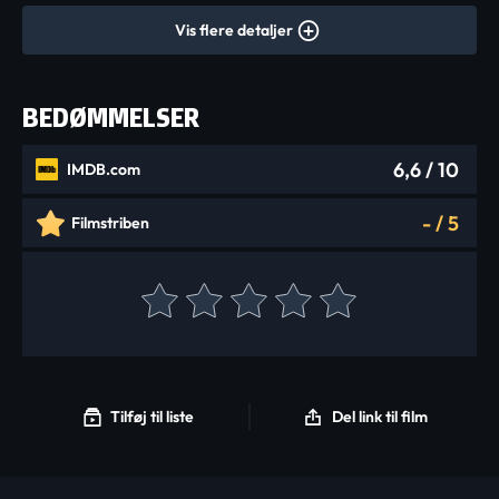
Vis flere detaljer
BEDØMMELSER
6,6
/ 10
IMDB.com
-
/
5
Filmstriben
Tilføj til liste
Del link til film