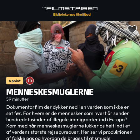
4 point
MENNESKESMUGLERNE
59 minutter
Dokumentarfilm der dykker ned i en verden som ikke er
set før. For hvem er de mennesker som hvert år sender
hundredetusinder af illegale immigranter ind i Europa?
Kom med når menneskesmuglerne lukker os helt ind i et
af verdens største rejsebureauer. Her ser vi produktionen
af falske pas og hvordan de bruges til at smugle