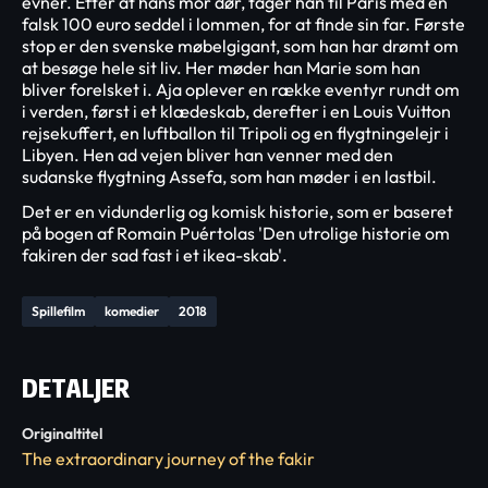
evner. Efter at hans mor dør, tager han til Paris med en
falsk 100 euro seddel i lommen, for at finde sin far. Første
stop er den svenske møbelgigant, som han har drømt om
at besøge hele sit liv. Her møder han Marie som han
bliver forelsket i. Aja oplever en række eventyr rundt om
i verden, først i et klædeskab, derefter i en Louis Vuitton
rejsekuffert, en luftballon til Tripoli og en flygtningelejr i
Libyen. Hen ad vejen bliver han venner med den
sudanske flygtning Assefa, som han møder i en lastbil.
Det er en vidunderlig og komisk historie, som er baseret
på bogen af Romain Puértolas 'Den utrolige historie om
fakiren der sad fast i et ikea-skab'.
Spillefilm
komedier
2018
DETALJER
Originaltitel
The extraordinary journey of the fakir