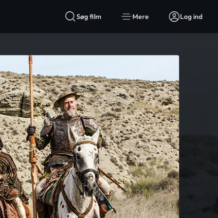
Søg film
Mere
Log ind