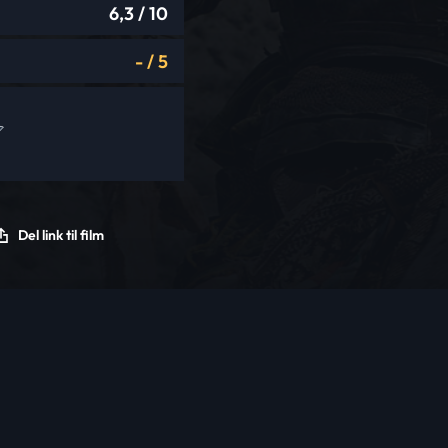
6,3
/ 10
-
/
5
Del link til film