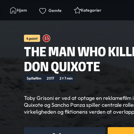
Hjem
Kategorier
Gemte
4 point
THE MAN WHO KILL
DON QUIXOTE
Spillefilm
2017
2 t 7 min
Toby Grisoni er ved at optage en reklamefilm 
Quixote og Sancho Panza spiller centrale roll
virkeligheden og fiktionens verden at overlap