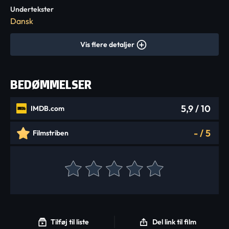
Undertekster
Dansk
Vis flere detaljer
BEDØMMELSER
5,9
/ 10
IMDB.com
-
/
5
Filmstriben
Tilføj til liste
Del link til film