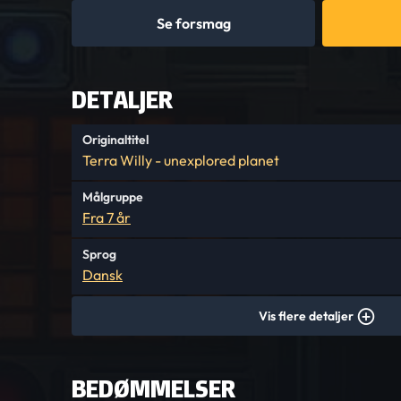
Se forsmag
DETALJER
Originaltitel
Terra Willy - unexplored planet
Målgruppe
Fra 7 år
Sprog
Dansk
Vis flere detaljer
BEDØMMELSER