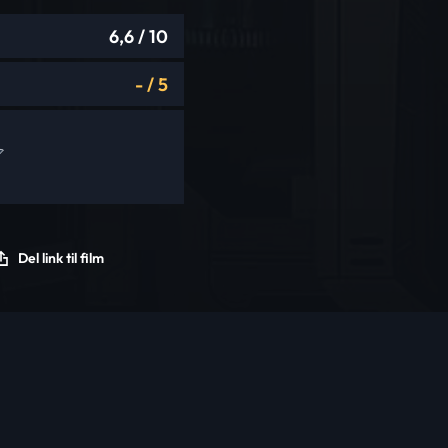
6,6
/ 10
-
/
5
Del link til film