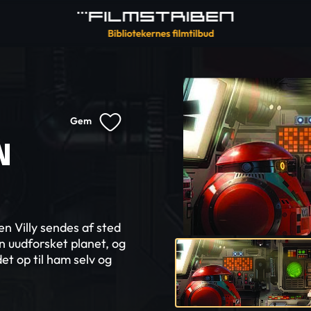
Gem
N
n Villy sendes af sted
n uudforsket planet, og
et op til ham selv og