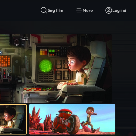
Søg film
Mere
Log ind