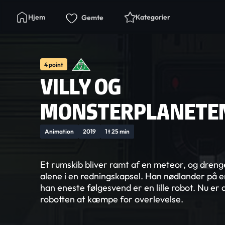
Hjem
Kategorier
Gemte
4 point
VILLY OG
MONSTERPLANETE
Animation
2019
1 t 25 min
Et rumskib bliver ramt af en meteor, og drenge
alene i en redningskapsel. Han nødlander på e
han eneste følgesvend er en lille robot. Nu er d
robotten at kæmpe for overlevelse.