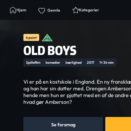
Hjem
Kategorier
Gemte
4 point
OLD BOYS
Spillefilm
komedier
kærlighed
2017
1 t 36 min
Vi er på en kostskole i England. En ny fransklæ
og han har sin datter med. Drengen Amberson b
hende men hun er pjattet med en af de andre e
hvad gør Amberson?
Se forsmag