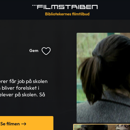
Gem
rer får job på skolen
liver forelsket i
lever på skolen. Så
Se filmen