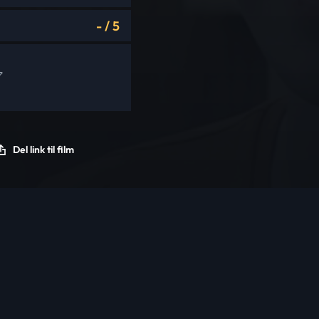
-
/
5
Del link til film