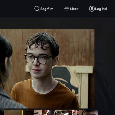
Søg film
Mere
Log ind