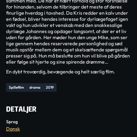
sammen med. De har et nært forhold og stor forståelse
for hinanden, selvom de tilbringer det meste af deres
finurlige hverdag i tavshed. Da Kris redder en kalv under
en fødsel, bliver hendes interesse for dyrlægefaget igen
vakt og hun udvikler et venskab med den snakkesalige
dyrlæge Johannes og opdager langsomt, at der er et liv
uden for gården. Her møder hun den unge Mike, som ser
lige gennem hendes reserverede personlighed og sød
musik opstår mellem dem og et skelsættende spørgsmål
presser sig på. Hun må beslutte om hun vil blive på gården
eller følge sit hjerte og sine spirende drømme…
En dybt troværdig, bevægende og helt særlig film.
Spillefilm
drama
2019
DETALJER
Sprog
Dansk