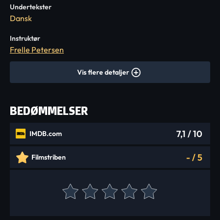
Undertekster
Dansk
Instruktør
Frelle Petersen
Vis flere detaljer
BEDØMMELSER
7,1
/ 10
IMDB.com
-
/
5
Filmstriben