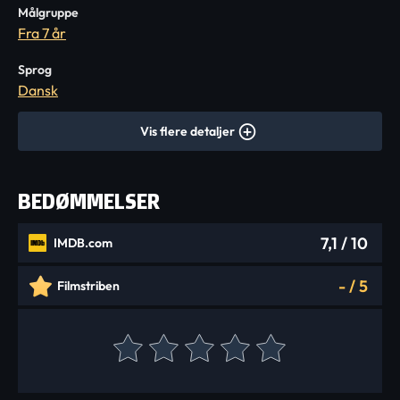
Målgruppe
Fra 7 år
Sprog
Dansk
Vis flere detaljer
BEDØMMELSER
7,1
/ 10
IMDB.com
-
/
5
Filmstriben