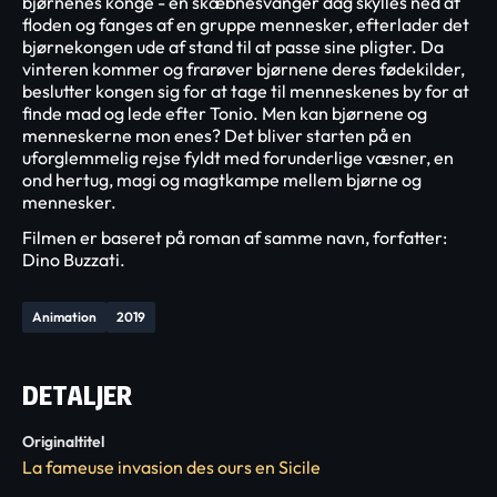
bjørnenes konge - en skæbnesvanger dag skylles ned af
floden og fanges af en gruppe mennesker, efterlader det
bjørnekongen ude af stand til at passe sine pligter. Da
vinteren kommer og frarøver bjørnene deres fødekilder,
beslutter kongen sig for at tage til menneskenes by for at
finde mad og lede efter Tonio. Men kan bjørnene og
menneskerne mon enes? Det bliver starten på en
uforglemmelig rejse fyldt med forunderlige væsner, en
ond hertug, magi og magtkampe mellem bjørne og
mennesker.
Filmen er baseret på roman af samme navn, forfatter:
Dino Buzzati.
Animation
2019
DETALJER
Originaltitel
La fameuse invasion des ours en Sicile