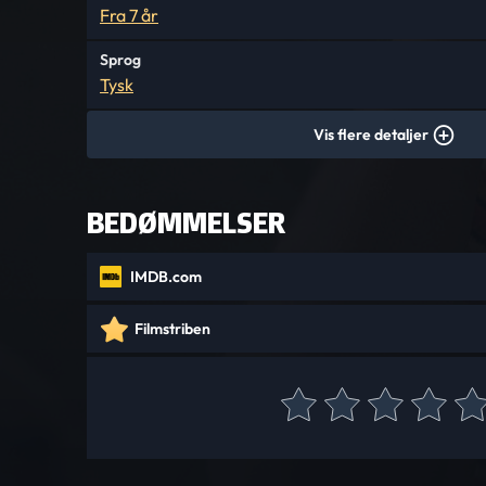
Fra 7 år
Sprog
Tysk
Vis flere detaljer
BEDØMMELSER
IMDB.com
Filmstriben