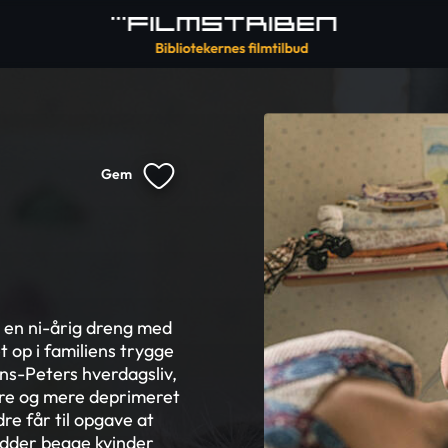
Gem
r en ni-årig dreng med
et op i familiens trygge
s-Peters hverdagsliv,
ere og mere deprimeret
e får til opgave at
idder begge kvinder