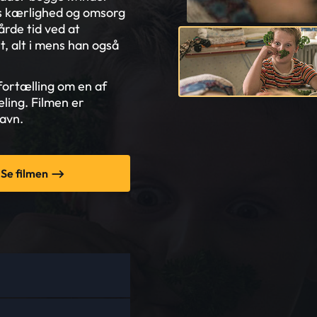
es kærlighed og omsorg
rde tid ved at
, alt i mens han også
fortælling om en af
ling. Filmen er
navn.
Se filmen