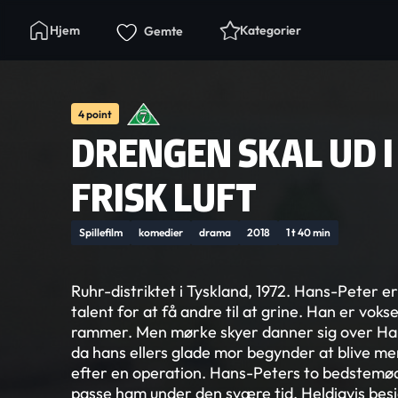
Hjem
Kategorier
Gemte
4 point
DRENGEN SKAL UD I
FRISK LUFT
Spillefilm
komedier
drama
2018
1 t 40 min
Ruhr-distriktet i Tyskland, 1972. Hans-Peter e
talent for at få andre til at grine. Han er voks
rammer. Men mørke skyer danner sig over Han
da hans ellers glade mor begynder at blive m
efter en operation. Hans-Peters to bedstemødr
passe ham under den svære tid. Heldigvis bes